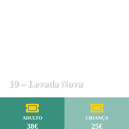
19 – Levada Nova
ADULTO
CRIANÇA
38€
25€