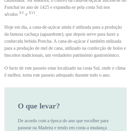
caminhada. Na Madeira, o cultivo da cana-de-açúcar iniciou-se no
Funchal no ano de 1425 e expandiu-se pela costa Sul nos
XV
XVI
séculos
e
.
Hoje em dia, a cana-de-açúcar ainda é utilizada para a produção
da famosa cachaça (aguardente), que depois serve para fazer a
conhecida bebida Poncha. A cana-de-açúcar é também utilizada
para a produção de mel de cana, utilizado na confecção de bolos e
biscoitos tradicionais, um verdadeiro património gastronómico.
O facto de este passeio estar localizado na costa Sul, onde o clima
é melhor, torna este passeio adequado durante todo o ano.
O que levar?
De acordo com a época do ano que escolher para
passear na Madeira e tendo em conta a mudança